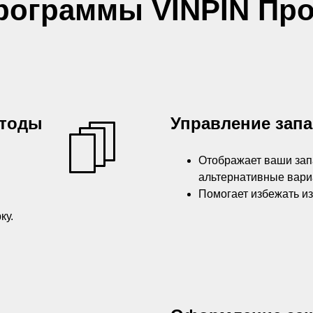
рограммы VINPIN Про
етоды
Управление зап
Отображает ваши зап
альтернативные вари
Помогает избежать и
ку.