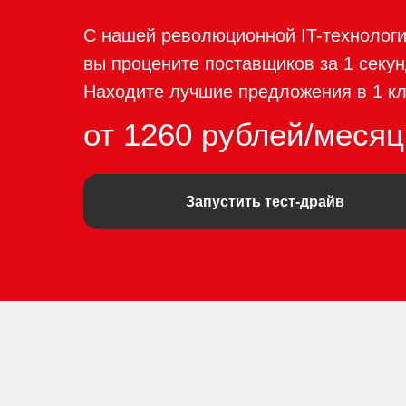
С нашей революционной IT-технолог
вы процените поставщиков за 1 секун
Находите лучшие предложения в 1 кл
от 1260 рублей/месяц
Запустить тест-драйв