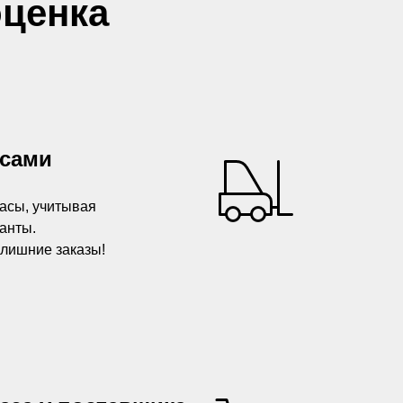
ценка
асами
асы, учитывая
анты.
злишние заказы!