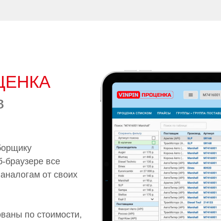
ЦЕНКА
в
борщику
б-браузере все
 аналогам от своих
ованы по стоимости,