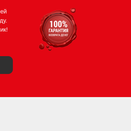
ией
ду.
ик!